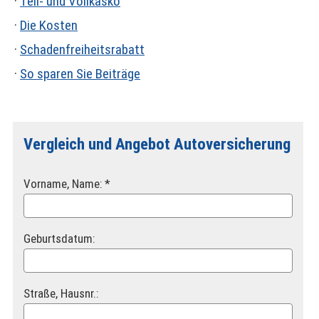
·
Teil- und Vollkasko
·
Die Kosten
·
Schadenfreiheitsrabatt
·
So sparen Sie Beiträge
Vergleich und Angebot Auto­ver­si­che­rung
Vorname, Name: *
Geburts­datum:
Straße, Hausnr.: