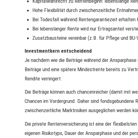
Kapitalwahlrecht zu Rentenbeginn: lebenslange Re
Hohe Flexibilität durch zwischenzeitliche Entnahm
Bei Todesfall während Rentengarantiezeit erhalten 
Bei lebenslanger Rente wird nur Ertragsanteil verst
Zusatzbausteine vereinbar (z.B. für Pflege und BU-
Investmentkern entscheidend
Je nachdem wie die Beiträge während der Ansparphase i
Beiträge und eine spätere Mindestrente bereits zu Vertr
Rendite verringert.
Die Beiträge können auch chancenreicher (damit mit wen
Chancen im Vordergrund. Daher sind fondsgebundene R
zwischenzeitliche Marktrisiken ausgeglichen werden kö
Die private Rentenversicherung ist eine der flexibelsten
eigenen Risikotyps, Dauer der Ansparphase und der pe