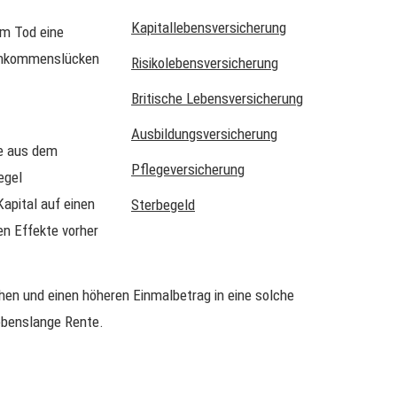
Ka­pi­tal­le­bens­ver­si­che­rung
em Tod eine
 Einkommenslücken
Risiko­lebens­ver­si­che­rung
Britische Lebensversicherung
Aus­bil­dungs­ver­si­che­rung
te aus dem
Pflege­ver­si­che­rung
egel
apital auf einen
Ster­be­geld
en Effekte vorher
ehen und einen höheren Einmalbetrag in eine solche
lebenslange Rente.