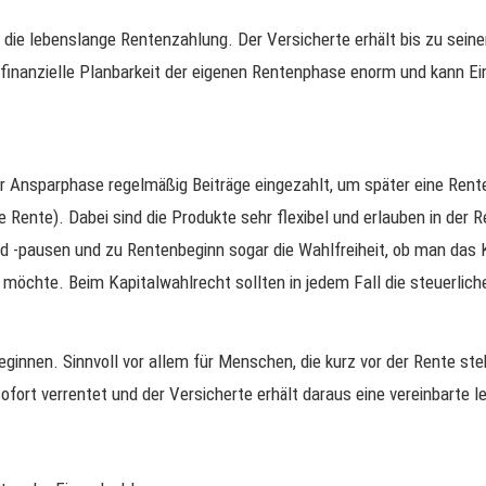
t die lebenslange Rentenzahlung. Der Versicherte erhält bis zu sein
die finanzielle Planbarkeit der eigenen Rentenphase enorm und kann
r Ansparphase regelmäßig Beiträge eingezahlt, um später eine Ren
nte). Dabei sind die Produkte sehr flexibel und erlauben in der R
-pausen und zu Rentenbeginn sogar die Wahlfreiheit, ob man das K
möchte. Beim Kapitalwahlrecht sollten in jedem Fall die steuerlich
eginnen. Sinnvoll vor allem für Menschen, die kurz vor der Rente st
fort verrentet und der Versicherte erhält daraus eine vereinbarte 