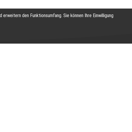
d erweitern den Funktionsumfang. Sie können Ihre Einwilligung
gen Ver­sicherungs­
nd, wovon Sie profitieren können. Für Sie haben wir
le Sie von den verschiedenen Versicherungsangeboten