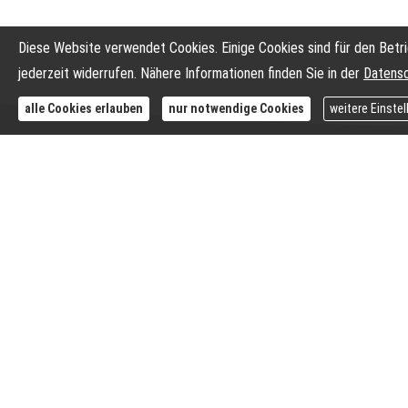
Diese Website verwendet Cookies. Einige Cookies sind für den Betri
jederzeit widerrufen. Nähere Informationen finden Sie in der
Datensc
alle Cookies erlauben
nur notwendige Cookies
weitere Einste
Herzlich willkomme
Auf dieser Homepage möchten wir Ihnen mehr über un
interessante Themen aus dem Versicherungsbereich z