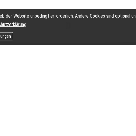
eb der Website unbedingt erforderlich. Andere Cookies sind optional un
hutzerklärung
.
llungen
n bei Bruckner & Kolle
makler GmbH & Co. KG
Schön, dass Sie den Weg auf unsere Seite gefunden haben!
s und unsere Arbeit erzählen, aber natürlich steht das im Vordergru
usammengestellt und möchten Ihnen auch erklären, welche Vortei
haben.